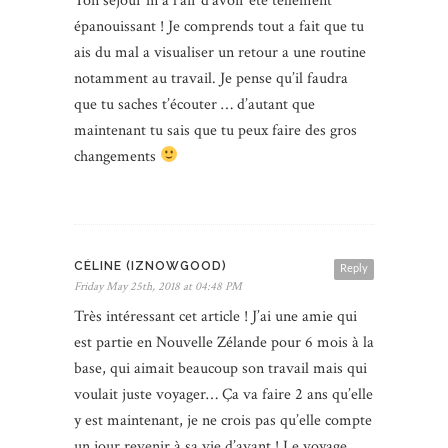
Ton séjour m’a l’air d’avoir été tellement
épanouissant ! Je comprends tout a fait que tu
ais du mal a visualiser un retour a une routine
notamment au travail. Je pense qu’il faudra
que tu saches t’écouter … d’autant que
maintenant tu sais que tu peux faire des gros
changements
CÉLINE (IZNOWGOOD)
Reply
Friday May 25th, 2018 at 04:48 PM
Très intéressant cet article ! J’ai une amie qui
est partie en Nouvelle Zélande pour 6 mois à la
base, qui aimait beaucoup son travail mais qui
voulait juste voyager… Ça va faire 2 ans qu’elle
y est maintenant, je ne crois pas qu’elle compte
un jour revenir à sa vie d’avant ! Le voyage