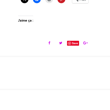
J’aime ça :
Save