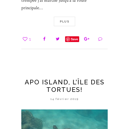
trempée j’ai marché jusqu’à la route
principale…
PLUS
1
Save
APO ISLAND, L’ÎLE DES
TORTUES!
14 février 2019