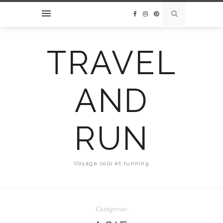
TRAVEL
AND
RUN
Voyage solo et running
Catégorie: