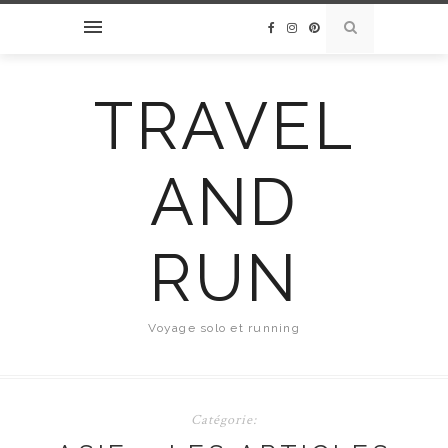
TRAVEL
AND
RUN
Voyage solo et running
Catégorie: