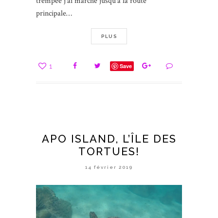
trempée j’ai marché jusqu’à la route
principale…
PLUS
1
Save
APO ISLAND, L’ÎLE DES
TORTUES!
14 février 2019