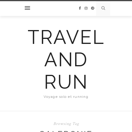
TRAVEL
AND
RUN
Voyage solo et running
Browsing Tag