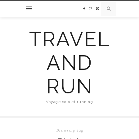
TRAVEL
AND
RUN
Voyage solo et running
Browsing Tag