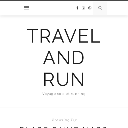
TRAVEL
AND
RUN
Voyage solo et running
Browsing Tag