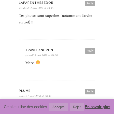
LAPARENTHESEDOR
Reply
vendredi 4 mai 2018 at 23:45
Tes photos sont superbes (notamment l’arche
en ciel) !!
TRAVELANDRUN
Reply
samedi 5 mai 2018 at 08:00
Merci
PLUME
Reply
samedi 5 mai 2018 at 00:32
Aller au bout du monde… et se faire arnaquer
Ce site utilise des cookies.
En savoir plus
Accepte
Rejet
par un uber, fait lol.