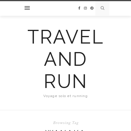
TRAVEL
AND
RUN
Voyage solo et running
Browsing Tag