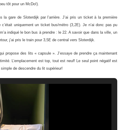
 peu tôt pour un McDo!).
s la gare de Sloterdijk par l’arrière. J’ai pris un ticket à la première
e c’était uniquement un ticket bus/métro (3,2E). Je n’ai donc pas pu
 m’a indiqué le bon bus à prendre : le 22. A savoir que dans la ville, un
ur, j’ai pris le train pour 3,5E de central vers Sloterdijk.
ui propose des lits « capsule ». J’essaye de prendre ça maintenant
imité. L’emplacement est top, tout est neuf! Le seul point négatif est
s simple de descendre du lit supérieur!