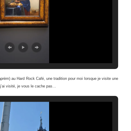
aprèm) au Hard Rock Café, une tradition pour moi lorsque je visite une
 j’ai visité, je vous le cache pas…