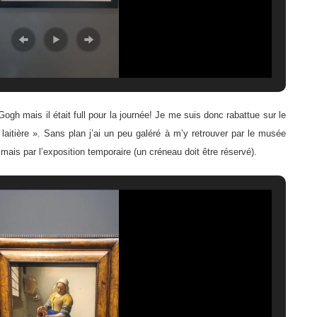
ogh mais il était full pour la journée! Je me suis donc rabattue sur le
aitière ». Sans plan j’ai un peu galéré à m’y retrouver par le musée
 mais par l’exposition temporaire (un créneau doit être réservé).