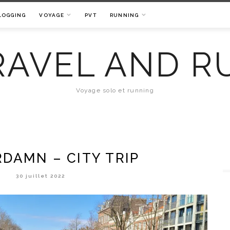
LOGGING
VOYAGE
PVT
RUNNING
RAVEL AND R
Voyage solo et running
DAMN – CITY TRIP
30 juillet 2022