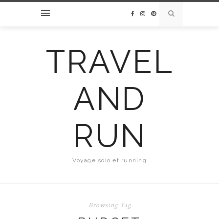
TRAVEL
AND
RUN
Voyage solo et running
Browsing Tag