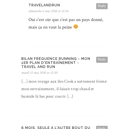
TRAVELANDRUN
Reply
dimanche 6 mai 2018 at 12:56
Oui c’est sûr que c’est pas un pays donné,
mais ça en vaut la peine
BILAN FRÉQUENCE RUNNING - MON
Reply
1ER PLAN D'ENTRAÎNEMENT -
TRAVEL AND RUN
mardi 15 mai 2018 at 12:50
[…] mon voyage aux îles Cook a nettement freiné
mon entraînement, il faisait trop chaud et
humide là bas pour courir […]
6 MOIS, SEULE À L'AUTRE BOUT DU
Reply