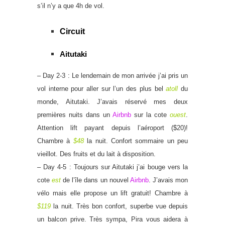
s’il n’y a que 4h de vol.
Circuit
Aitutaki
– Day 2-3 : Le lendemain de mon arrivée j’ai pris un
vol interne pour aller sur l’un des plus bel
atoll
du
monde, Aitutaki. J’avais réservé mes deux
premières nuits dans un
Airbnb
sur la cote
ouest
.
Attention lift payant depuis l’aéroport ($20)!
Chambre à
$48
la nuit. Confort sommaire un peu
vieillot. Des fruits et du lait à disposition.
– Day 4-5 : Toujours sur Aitutaki j’ai bouge vers la
cote
est
de l’île dans un nouvel
Airbnb
. J’avais mon
vélo mais elle propose un lift gratuit! Chambre à
$119
la nuit. Très bon confort, superbe vue depuis
un balcon prive. Très sympa, Pira vous aidera à