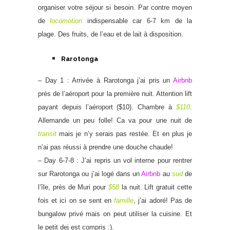
organiser votre séjour si besoin. Par contre moyen
de
locomotion
indispensable car 6-7 km de la
plage. Des fruits, de l’eau et de lait à disposition.
Rarotonga
– Day 1 : Arrivée à Rarotonga j’ai pris un
Airbnb
près de l’aéroport pour la première nuit. Attention lift
payant depuis l’aéroport ($10). Chambre à
$110
.
Allemande un peu folle! Ca va pour une nuit de
transit
mais je n’y serais pas restée. Et en plus je
n’ai pas réussi à prendre une douche chaude!
– Day 6-7-8 : J’ai repris un vol interne pour rentrer
sur Rarotonga ou j’ai logé dans un
Airbnb
au
sud
de
l’île, près de Muri pour
$58
la nuit. Lift gratuit cette
fois et ici on se sent en
famille
, j’ai adoré! Pas de
bungalow privé mais on peut utiliser la cuisine. Et
le petit dej est compris :).