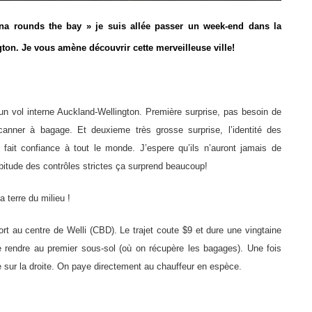
na rounds the bay » je suis allée passer un week-end dans la
gton
. Je vous amène découvrir cette merveilleuse ville!
un vol interne Auckland-Wellington. Première surprise, pas besoin de
anner à bagage. Et deuxieme très grosse surprise, l’identité des
n fait confiance à tout le monde. J’espere qu’ils n’auront jamais de
itude des contrôles strictes ça surprend beaucoup!
a terre du milieu !
ort au centre de Welli (CBD). Le trajet coute $9 et dure une vingtaine
se rendre au premier sous-sol (où on récupère les bagages). Une fois
uve sur la droite. On paye directement au chauffeur en espèce.