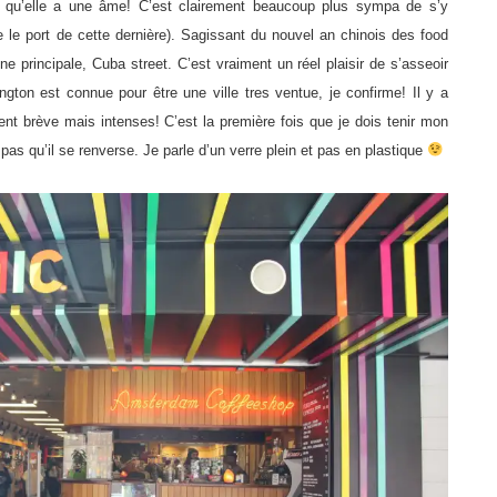
ve qu’elle a une âme! C’est clairement beaucoup plus sympa de s’y
 le port de cette dernière). Sagissant du nouvel an chinois des food
nne principale, Cuba street. C’est vraiment un réel plaisir de s’asseoir
lington est connue pour être une ville tres ventue, je confirme! Il y a
ent brève mais intenses! C’est la première fois que je dois tenir mon
pas qu’il se renverse. Je parle d’un verre plein et pas en plastique