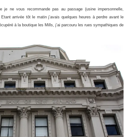
ue je ne vous recommande pas au passage (usine impersonnelle,
ant arrivée tôt le matin j’avais quelques heures à perdre avant le
écupéré à la boutique les Mills, j’ai parcouru les rues sympathiques de