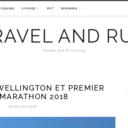
LOGGING
VOYAGE
PVT
RUNNING
RAVEL AND R
Voyage solo et running
WELLINGTON ET PREMIER
 MARATHON 2018
25 février 2018