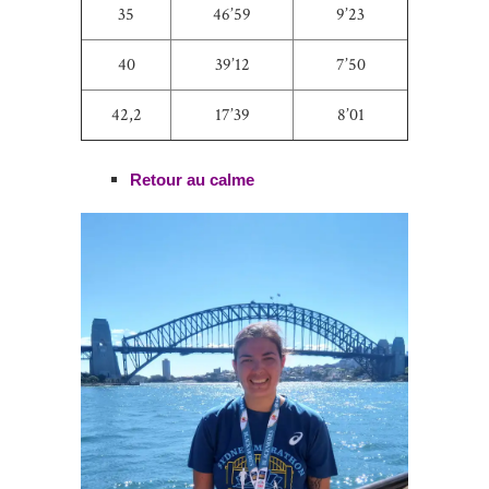
35
46’59
9’23
40
39’12
7’50
42,2
17’39
8’01
Retour au calme