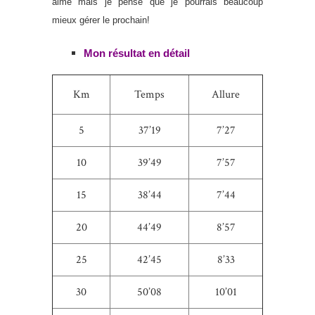
aimé mais je pense que je pourrais beaucoup
mieux gérer le prochain!
Mon résultat en détail
Km
Temps
Allure
5
37’19
7’27
10
39’49
7’57
15
38’44
7’44
20
44’49
8’57
25
42’45
8’33
30
50’08
10’01