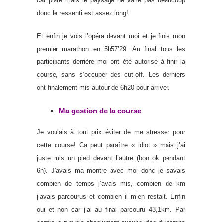
car plate mais le paysage ne varie pas beaucoup
donc le ressenti est assez long!
Et enfin je vois l’opéra devant moi et je finis mon
premier marathon en 5h57’29. Au final tous les
participants derrière moi ont été autorisé à finir la
course, sans s’occuper des cut-off. Les derniers
ont finalement mis autour de 6h20 pour arriver.
Ma gestion de la course
Je voulais à tout prix éviter de me stresser pour
cette course! Ca peut paraître « idiot » mais j’ai
juste mis un pied devant l’autre (bon ok pendant
6h). J’avais ma montre avec moi donc je savais
combien de temps j’avais mis, combien de km
j’avais parcourus et combien il m’en restait. Enfin
oui et non car j’ai au final parcouru 43,1km. Par