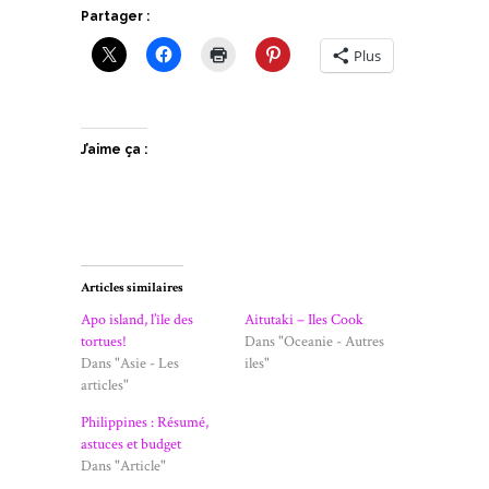
Partager :
Plus
J’aime ça :
Articles similaires
Apo island, l’île des
Aitutaki – Iles Cook
tortues!
Dans "Oceanie - Autres
Dans "Asie - Les
iles"
articles"
Philippines : Résumé,
astuces et budget
Dans "Article"