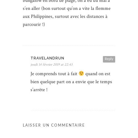
bungalow en bord de plage, on a eu du mal à
s’en aller (bon surtout qu’on a vite la flemme
aux Philippines, surtout avec les distances à
parcourir !)
TRAVELANDRUN
Reply
jeudi 14 février 2019 at 22:43
Je comprends tout à fait
quand on est
bien quelque part on a envie que le temps
s’arrête !
LAISSER UN COMMENTAIRE